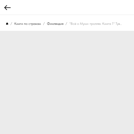
Книги по странам
Финляндия
"Всё о Муми-троллях. Книга 1" Туве Янссон