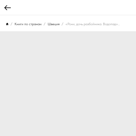
Книги по странам
Швеция
«Рони, дочь разбойника. Водопад» Астрид Линдгрен, книга 4