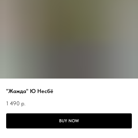
"Жажда" Ю Несбё
1 490
р.
BUY NOW