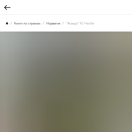
Книги по странам
Норвегия
"Жажда" Ю Несбё