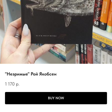
"Незримые" Рой Якобсен
1 170
р.
BUY NOW