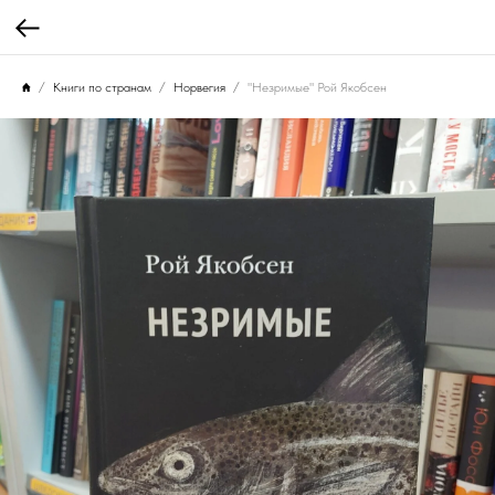
Книги по странам
Норвегия
"Незримые" Рой Якобсен