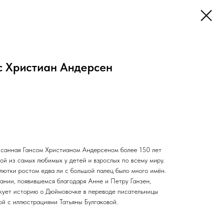
с Христиан Андерсен
исанная Гансом Христианом Андерсеном более 150 лет
ной из самых любимых у детей и взрослых по всему миру.
лютки ростом едва ли с большой палец было много имён.
ании, появившемся благодаря Анне и Петру Ганзен,
кует историю о Дюймовочке в переводе писательницы
й с иллюстрациями Татьяны Булгаковой.