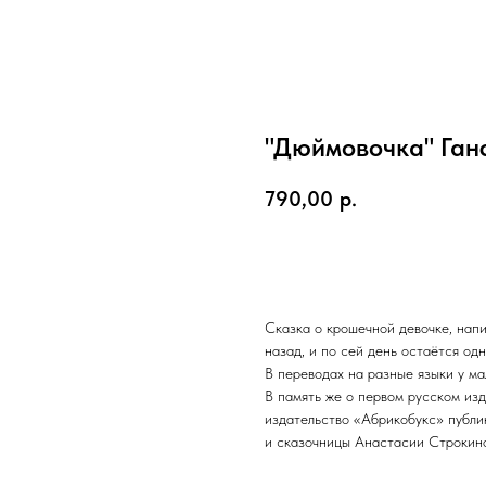
"Дюймовочка" Ган
790,00
р.
BUY NOW
Сказка о крошечной девочке, нап
назад, и по сей день остаётся од
В переводах на разные языки у ма
В память же о первом русском изд
издательство «Абрикобукс» публи
и сказочницы Анастасии Строкино