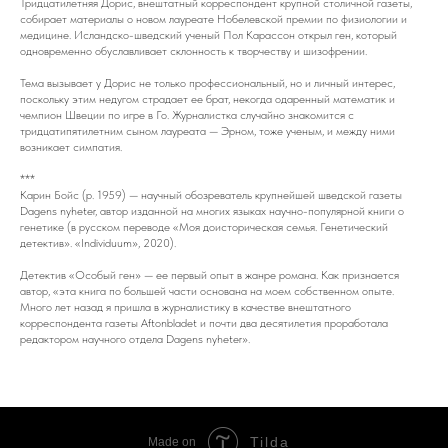
Тридцатилетняя Дорис, внештатный корреспондент крупной столичной газеты,
собирает материалы о новом лауреате Нобелевской премии по физиологии и
медицине. Исландско-шведский ученый Пол Карассон открыл ген, который
одновременно обуславливает склонность к творчеству и шизофрении.
Тема вызывает у Дорис не только профессиональный, но и личный интерес,
поскольку этим недугом страдает ее брат, некогда одаренный математик и
чемпион Швеции по игре в Го. Журналистка случайно знакомится с
тридцатипятилетним сыном лауреата — Эрном, тоже ученым, и между ними
возникает симпатия.
***
Карин Бойс (р. 1959) — научный обозреватель крупнейшей шведской газеты
Dagens nyheter, автор изданной на многих языках научно-популярной книги о
генетике (в русском переводе «Моя доисторическая семья. Генетический
детектив». «Individuum», 2020).
Детектив «Особый ген» — ее первый опыт в жанре романа. Как признается
автор, «эта книга по большей части основана на моем собственном опыте.
Много лет назад я пришла в журналистику в качестве внештатного
корреспондента газеты Aftonbladet и почти два десятилетия проработала
редактором научного отдела Dagens nyheter».
Tilda
Made on