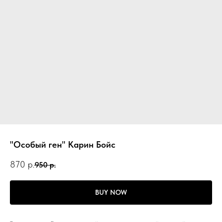
"Особый ген" Карин Бойс
870
р.
950
р.
BUY NOW