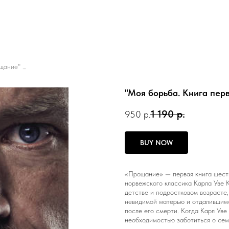
"Моя борьба. Книга первая. Прощание" Карл Кнаусгор
"Моя борьба. Книга пер
1 190
р.
950
р.
BUY NOW
«Прощание» — первая книга шест
норвежского классика Карла Уве 
детстве и подростковом возрасте,
невидимой матерью и отдалившимс
после его смерти. Когда Карл Уве
необходимостью заботиться о сем