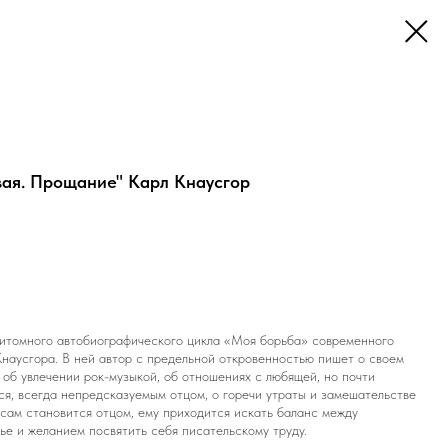
вая. Прощание" Карл Кнаусгор
итомного автобиографического цикла «Моя борьба» современного
Кнаусгора. В ней автор с предельной откровенностью пишет о своем
 об увлечении рок-музыкой, об отношениях с любящей, но почти
я, всегда непредсказуемым отцом, о горечи утраты и замешательстве
 сам становится отцом, ему приходится искать баланс между
ье и желанием посвятить себя писательскому труду.