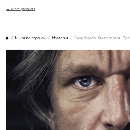
More products
Книги по странам
Норвегия