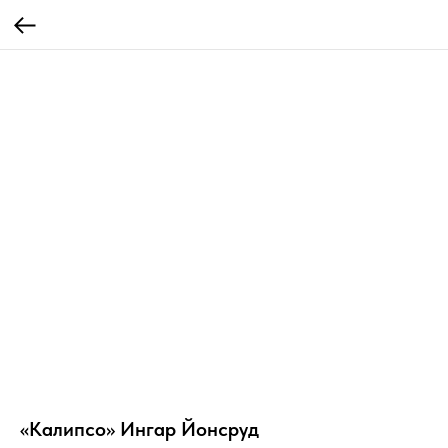
«Калипсо» Ингар Йонсруд