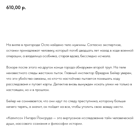
610,00
р.
BUY NOW
На вилле в пригороде Осло найдено тело мужчины. Согласно экспертизе,
останки принадлежат человеку, который погиб двадцать лет назад в ходе военной
операции, а владелица особняка, старая вдова, бесследно исчезла.
Вскоре после этого на другом конце города обнаружен второй труп. На теле
неизвестного следы жестоких пыток. Главный инспектор Фредрик Бейер уверен,
что эти убийства связаны, но кто‑то настойчиво пытается помешать ходу
расследованя и путает карты. Детектив вновь вынужден искать улики не только в
настоящем, но и в прошлом.
Бейер не сомневается, что они идут по следу преступника, которому больше
нечего терять, а значит, он пойдет на все, чтобы утолить свою жажду мести.
«Калипсо» Ингара Йонсруда — это виртуозное исследование тайн человеческой
души, массового сознания и философии истории.