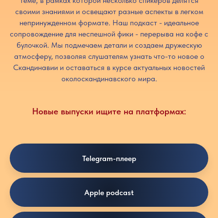
теме, в рамках которой несколько спикеров делятся
своими знаниями и освещают разные аспекты в легком
непринужденном формате. Наш подкаст - идеальное
сопровождение для неспешной фики - перерыва на кофе с
булочкой. Мы подмечаем детали и создаем дружескую
атмосферу, позволяя слушателям узнать что-то новое о
Скандинавии и оставаться в курсе актуальных новостей
околоскандинавского мира.
Новые выпуски ищите на платформах:
Telegram-плеер
Apple podcast