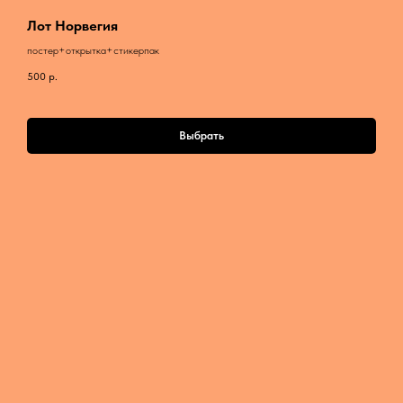
Лот Норвегия
постер+открытка+стикерпак
500
р.
Выбрать