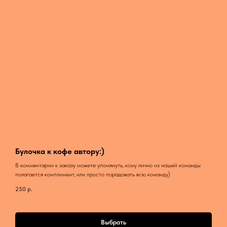
Булочка к кофе автору:)
В комментарии к заказу можете упомянуть, кому лично из нашей команды
полагается комплимент, или просто порадовать всю команду)
250
р.
Выбрать