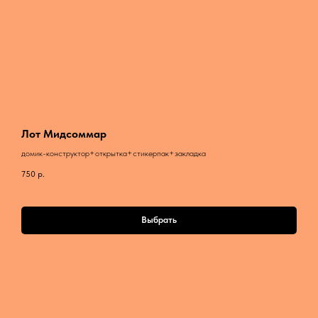
Лот Мидсоммар
домик-конструктор+открытка+стикерпак+закладка
750
р.
Выбрать