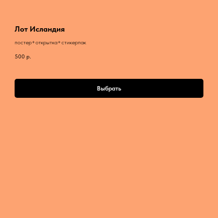
Лот Исландия
постер+открытка+стикерпак
500
р.
Выбрать