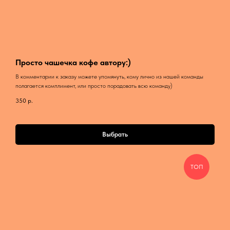
Просто чашечка кофе автору:)
В комментарии к заказу можете упомянуть, кому лично из нашей команды
полагается комплимент, или просто порадовать всю команду)
350
р.
Выбрать
ТОП