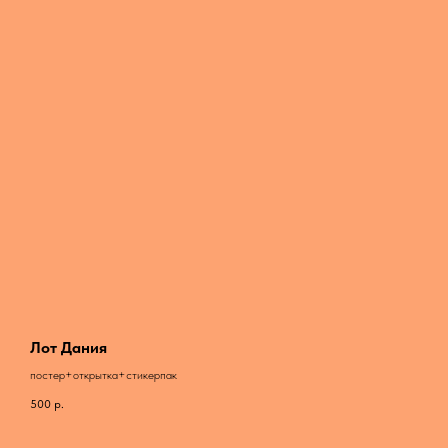
Лот Дания
постер+открытка+стикерпак
500
р.