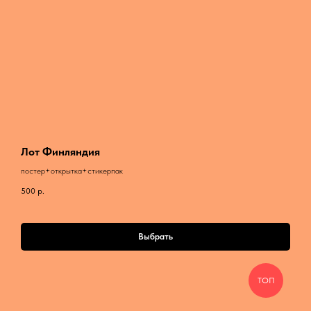
Лот Финляндия
постер+открытка+стикерпак
500
р.
Выбрать
ТОП