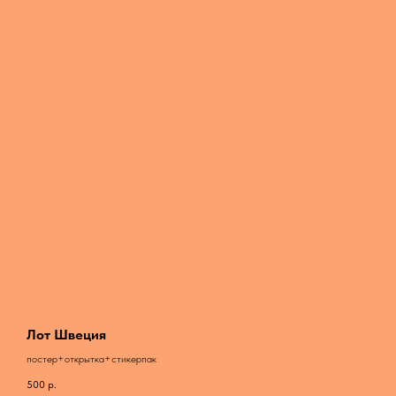
Лот Швеция
постер+открытка+стикерпак
500
р.